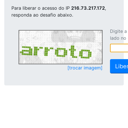
Para liberar o acesso
do IP
216.73.217.172
,
responda ao desafio abaixo.
Digite 
lado no
[trocar imagem]